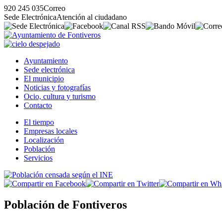
920 245 035
Correo
Sede Electrónica
Atención al ciudadano
Ayuntamiento
Sede electrónica
El municipio
Noticias y fotografías
Ocio, cultura y turismo
Contacto
El tiempo
Empresas locales
Localización
Población
Servicios
Población de Fontiveros