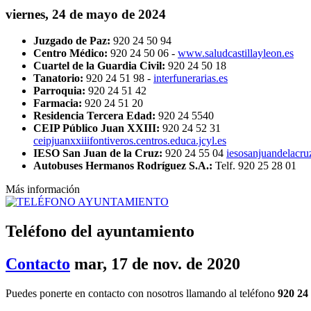
viernes, 24 de mayo de 2024
Juzgado de Paz:
920 24 50 94
Centro Médico:
920 24 50 06 -
www.saludcastillayleon.es
Cuartel de la Guardia Civil:
920 24 50 18
Tanatorio:
920 24 51 98 -
interfunerarias.es
Parroquia:
920 24 51 42
Farmacia:
920 24 51 20
Residencia Tercera Edad:
920 24 5540
CEIP Público Juan XXIII:
920 24 52 31
ceipjuanxxiiifontiveros.centros.educa.jcyl.es
IESO San Juan de la Cruz:
920 24 55 04
iesosanjuandelacruz
Autobuses Hermanos Rodríguez S.A.:
Telf. 920 25 28 01
Más información
Teléfono del ayuntamiento
Contacto
mar, 17 de nov. de 2020
Puedes ponerte en contacto con nosotros llamando al teléfono
920 24