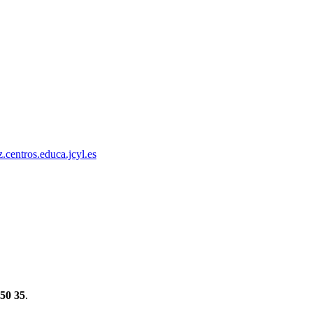
.centros.educa.jcyl.es
 50 35
.