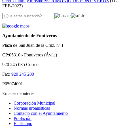
Ocio, cultura y turismo
PATRIMONIO DE FONTIVEROS
(
11-
FEB-2022
)
Ayuntamiento de Fontiveros
Plaza de San Juan de la Cruz, nº 1
CP:05310 - Fontiveros (Ávila)
920 245 035
Correo
Fax:
920 245 200
P0507400J
Enlaces de interés
Corporación Municipal
Normas urbanísticas
Contacto con el Ayuntamiento
Población
El Tiempo