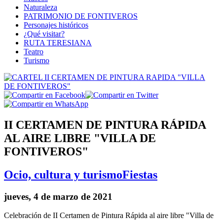
Naturaleza
PATRIMONIO DE FONTIVEROS
Personajes históricos
¿Qué visitar?
RUTA TERESIANA
Teatro
Turismo
II CERTAMEN DE PINTURA RÁPIDA
AL AIRE LIBRE "VILLA DE
FONTIVEROS"
Ocio, cultura y turismo
Fiestas
jueves, 4 de marzo de 2021
Celebración de II Certamen de Pintura Rápida al aire libre "Villa de