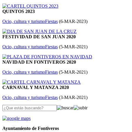
QUINTOS 2023
Ocio, cultura y turismo
Fiestas
(
6-MAR-2023
)
FESTIVIDAD DE SAN JUAN 2020
Ocio, cultura y turismo
Fiestas
(
5-MAR-2021
)
NAVIDAD EN FONTIVEROS 2020
Ocio, cultura y turismo
Fiestas
(
5-MAR-2021
)
CARNAVAL Y MATANZA 2020
Ocio, cultura y turismo
Fiestas
(
3-MAR-2021
)
Ayuntamiento de Fontiveros