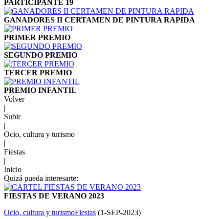
PARTICIPANTE 19
GANADORES II CERTAMEN DE PINTURA RAPIDA
PRIMER PREMIO
SEGUNDO PREMIO
TERCER PREMIO
PREMIO INFANTIL
Volver
|
Subir
|
Ocio, cultura y turismo
|
Fiestas
|
Inicio
Quizá pueda interesarte:
FIESTAS DE VERANO 2023
Ocio, cultura y turismo
Fiestas
(
1-SEP-2023
)